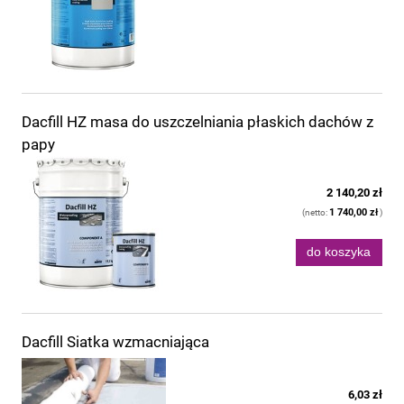
Dacfill HZ masa do uszczelniania płaskich dachów z
papy
2 140,20 zł
1 740,00 zł
(netto:
)
do koszyka
Dacfill Siatka wzmacniająca
6,03 zł