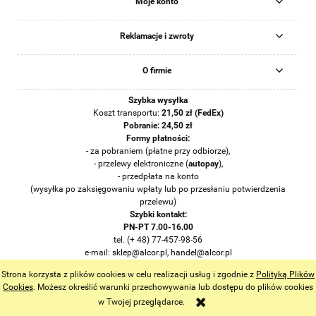
Moje konto
Reklamacje i zwroty
O firmie
Szybka wysyłka
Koszt transportu:
21
,50 zł (FedEx)
Pobranie: 24,50 zł
Formy płatności:
- za pobraniem (płatne przy odbiorze),
- przelewy elektroniczne (
auto
pay
),
- przedpłata na konto
(wysyłka po zaksięgowaniu wpłaty lub po przesłaniu potwierdzenia
przelewu)
Szybki kontakt:
PN-PT 7.00-16.00
tel. (+ 48) 77-457-98-56
e-mail:
sklep@alcor.pl
,
handel@alcor.pl
Opole, ul. Kępska 12
Strona korzysta z plików cookies w celu realizacji usług i zgodnie z
Polityką Plików
pokaż pełną wersję strony
Cookies
. Możesz określić warunki przechowywania lub dostępu do plików cookies
w Twojej przeglądarce.
Sklep internetowy Shoper.pl