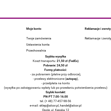
Moje konto
Reklamacje i zwroty
Twoje zamówienia
Reklamacje i zwrot
Ustawienia konta
Przechowalnia
Szybka wysyłka
Koszt transportu:
21
,50 zł (FedEx)
Pobranie: 24,50 zł
Formy płatności:
- za pobraniem (płatne przy odbiorze),
- przelewy elektroniczne (
auto
pay
),
- przedpłata na konto
(wysyłka po zaksięgowaniu wpłaty lub po przesłaniu potwierdzenia przelewu)
Szybki kontakt:
PN-PT 7.00-16.00
tel. (+ 48) 77-457-98-56
e-mail:
sklep@alcor.pl
,
handel@alcor.pl
Opole, ul. Kępska 12