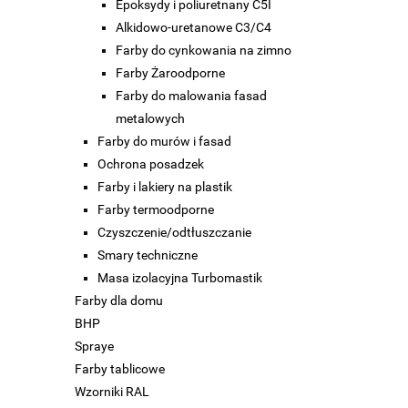
Epoksydy i poliuretnany C5I
Alkidowo-uretanowe C3/C4
Farby do cynkowania na zimno
Farby Żaroodporne
Farby do malowania fasad
metalowych
Farby do murów i fasad
Ochrona posadzek
Farby i lakiery na plastik
Farby termoodporne
Czyszczenie/odtłuszczanie
Smary techniczne
Masa izolacyjna Turbomastik
Farby dla domu
BHP
Spraye
Farby tablicowe
Wzorniki RAL