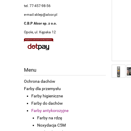
tel. 77-457-98-56
e-mail:sklep@alcor.pl
C.B.P Alcor sp. z o.o.
Opole, ul. Kępska 12
Menu
Ochrona dachów
Farby dla przemysłu
Farby higieniczne
Farby do dachów
Farby antykorozyjne
Farby na rdzę
Noxydacja C5M