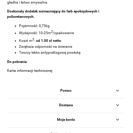
gładka i łatwo zmywalna.
Doskonały dodatek wzmacniający do farb epoksydowych i
poliuretanowych.
Pojemność: 0,75kg
2
Wydajność: 10-25m
/opakowanie
2
Koszt m
:
od 1.00 zł netto
Zwiększa odporność na ścieranie
Tworzy lekko antypoślizgową powłokę
Do pobrania:
Karta informacji technicznej
Pomoc
Dostawa
Moje konto